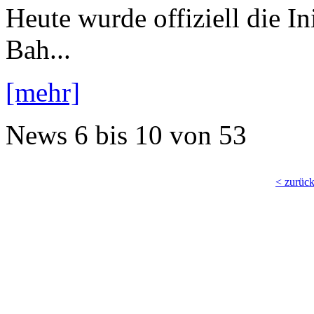
Heute wurde offiziell die I
Bah...
[mehr]
News
6 bis 10
von
53
< zurüc