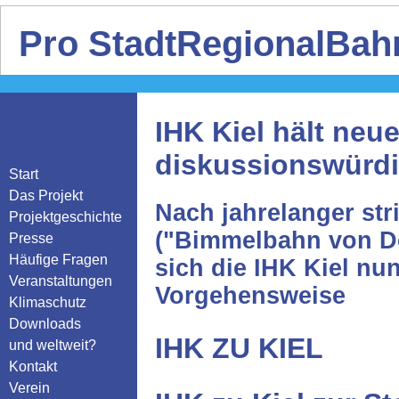
Pro StadtRegionalBahn
IHK Kiel hält neu
diskussionswürd
Start
Das Projekt
Nach jahrelanger st
Projektgeschichte
("Bimmelbahn von Do
Presse
Häufige Fragen
sich die IHK Kiel nun
Veranstaltungen
Vorgehensweise
Klimaschutz
Downloads
IHK ZU KIEL
und weltweit?
Kontakt
Verein