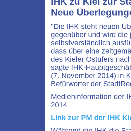
IHK zu Kiel zur S
Neue Überlegung
"Die IHK steht neuen Üb
gegenüber und wird die 
selbstverständlich ausführ
dass über eine zeitgem
des Kieler Ostufers na
sagte IHK-Hauptgeschäf
(7. November 2014) in K
Befürworter der StadtRe
Medieninformation der 
2014
Link zur PM der IHK Ki
Während die IHK die Sta