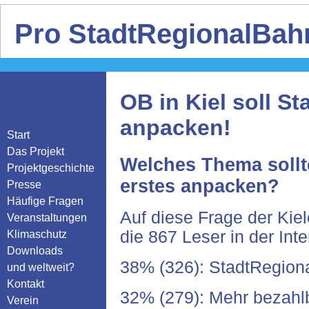
Pro StadtRegionalBahn
OB in Kiel soll S
anpacken!
Start
Das Projekt
Welches Thema sollte
Projektgeschichte
erstes anpacken?
Presse
Häufige Fragen
Auf diese Frage der Kiel
Veranstaltungen
die 867 Leser in der Inte
Klimaschutz
Downloads
38% (326): StadtRegiona
und weltweit?
Kontakt
32% (279): Mehr bezah
Verein