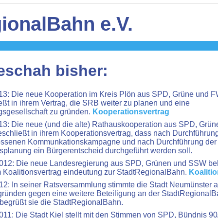
ionalBahn e.V.
eschah bisher:
13: Die neue Kooperation im Kreis Plön aus SPD, Grüne und 
eßt in ihrem Vertrag, die SRB weiter zu planen und eine
sgesellschaft zu gründen.
Kooperationsvertrag
13: Die neue (und die alte) Rathauskooperation aus SPD, Grün
chließt in ihrem Kooperationsvertrag, dass nach Durchführung
ossenen Kommunkationskampagne und nach Durchführung der
splanung ein Bürgerentscheid durchgeführt werden soll.
012: Die neue Landesregierung aus SPD, Grünen und SSW bek
m Koalitionsvertrag eindeutung zur StadtRegionalBahn.
Koaliti
12: In seiner Ratsversammlung stimmte die Stadt Neumünster 
ründen gegen eine weitere Beteiligung an der StadtRegionalB
 begrüßt sie die StadtRegionalBahn.
011: Die Stadt Kiel stellt mit den Stimmen von SPD, Bündnis 90