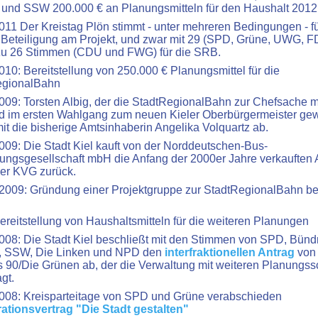
und SSW 200.000 € an Planungsmitteln für den Haushalt 2012 
011 Der Kreistag Plön stimmt - unter mehreren Bedingungen - fü
 Beteiligung am Projekt, und zwar mit 29 (SPD, Grüne, UWG, 
zu 26 Stimmen (CDU und FWG) für die SRB.
010: Bereitstellung von 250.000 € Planungsmittel für die
egionalBahn
009: Torsten Albig, der die StadtRegionalBahn zur Chefsache
ird im ersten Wahlgang zum neuen Kieler Oberbürgermeister ge
mit die bisherige Amtsinhaberin Angelika Volquartz ab.
009: Die Stadt Kiel kauft von der Norddeutschen-Bus-
gungsgesellschaft mbH die Anfang der 2000er Jahre verkauften 
er KVG zurück.
2009: Gründung einer Projektgruppe zur StadtRegionalBahn bei
ereitstellung von Haushaltsmitteln für die weiteren Planungen
008: Die Stadt Kiel beschließt mit den Stimmen von SPD, Bünd
, SSW, Die Linken und NPD den
interfraktionellen Antrag
von
 90/Die Grünen ab, der die Verwaltung mit weiteren Planungssc
gt.
008: Kreisparteitage von SPD und Grüne verabschieden
tionsvertrag "Die Stadt gestalten"