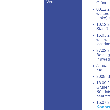
Verein
Grünen 
08.12.2
weitere
Linke) 
10.12.2
StadtR
15.03.2
will, w
löst da
27.02.2
Beteili
(49%) d
Januar 
Kiel
2008: B
18.09.2
Grünen
Bündnis
beauftra
15.07.2
Koopera