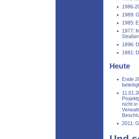
1986-20
1989: G
1985: E
1977: M
Straße
1896: D
1881: D
Heute
Ende 20
beteili
11.01.2
Projekt
nicht i
Verwalt
Beschlu
2011: G
Und s