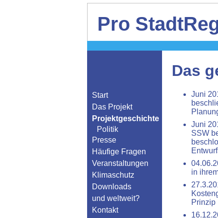
Pro StadtReg
Das g
Juni 20
Start
beschli
Das Projekt
Planung
Projektgeschichte
Juni 20
Politik
SSW bes
Presse
beschl
Entwurf
Häufige Fragen
Veranstaltungen
04.06.2
in ihre
Klimaschutz
27.3.20
Downloads
Kosteng
und weltweit?
Prinzip
Kontakt
16.12.2