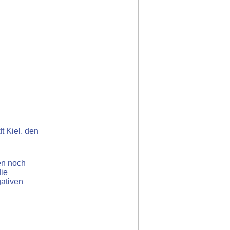
 Kiel, den
en noch
die
ativen