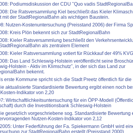
008: Podiumsdiskussion der CDU "Quo vadis StadtRegionalB
008: Die Ratsversammlung Kiel beschließt das Kieler Klimasch
 mit der StadtRegionalBahn als wichtigen Baustein.
8: Nutzen-Kostenuntersuchung (Preisstand 2006) der Firma S
008: Kreis Plön bekennt sich zur StadtRegionalBahn
008: Kieler Ratsversammlung beschließt den Verkehrsentwickl
 StadtRegionalBahn als zentralem Element
008: Kieler Ratsversammlung votiert für Rückkauf der 49% KVG
008: Das Land Schleswig-Holstein veröffentlicht seine Broschü
wig-Holstein - Aktiv im Klimschutz", in der sich das Land zur
gionalBahn bekennt.
ls erste Kommune spricht sich die Stadt Preetz öffentlich für di
ie aktualisierte Standardisierte Bewertung ergibt einen noch b
Kosten-Indikator von 2,20
7: Wirtschaftlichkeitsuntersuchung für ein ÖPP-Modell (Öffentlic
schaft) durch die Investitionsbank Schleswig-Holstein
ie gesetzlich vorgeschriebene sog. Standardisierte Bewertung e
ervorragenden Nutzen-Kosten-Indikator von 2,12
2005: Unter Federführung der Fa. Spiekermann GmbH wird ein
rsuchung zur StadtRegionalBahn erstellt (Preisstand 2000)