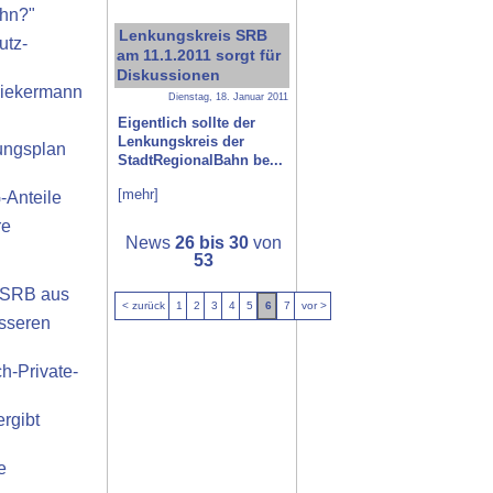
ahn?"
Lenkungskreis SRB
utz-
am 11.1.2011 sorgt für
Diskussionen
piekermann
Dienstag, 18. Januar 2011
Eigentlich sollte der
Lenkungskreis der
ungsplan
StadtRegionalBahn be...
[mehr]
-Anteile
re
News
26 bis 30
von
53
e SRB aus
< zurück
1
2
3
4
5
6
7
vor >
esseren
h-Private-
rgibt
e