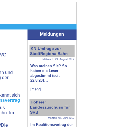
Meldungen
KN-Umfrage zur
StadtRegionalBahn
FWG
Mittwoch, 29. August 2012
Was meinen Sie? So
haben die Leser
en und
abgestimmt (seit
 der
22.8.201...
[mehr]
ennt sich
onsvertrag
Höherer
Landeszuschuss für
aus
SRB
ahn. Im
Montag, 04. Juni 2012
Im Koalitionsvertrag der
/Die