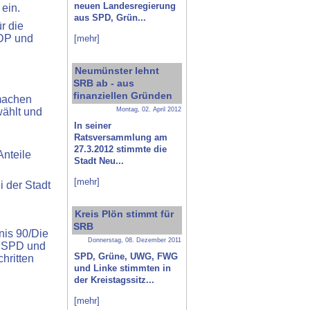
neuen Landesregierung
ein.
aus SPD, Grün...
r die
FDP und
[mehr]
Neumünster lehnt
SRB ab - aus
finanziellen Gründen
 machen
Montag, 02. April 2012
wählt und
In seiner
Ratsversammlung am
27.3.2012 stimmte die
Anteile
Stadt Neu...
[mehr]
 der Stadt
Kreis Plön stimmt für
SRB
nis 90/Die
Donnerstag, 08. Dezember 2011
 SPD und
SPD, Grüne, UWG, FWG
hritten
und Linke stimmten in
der Kreistagssitz...
[mehr]