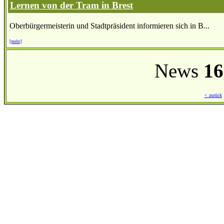
Lernen von der Tram in Brest
Oberbürgermeisterin und Stadtpräsident informieren sich in B...
[mehr]
News
16
< zurück