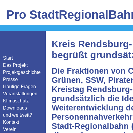
Pro StadtRegionalBahn
Kreis Rendsburg-
begrüßt grundsät
Start
Das Projekt
Die Fraktionen von 
Projektgeschichte
Grünen, SSW, Pirate
Presse
Häufige Fragen
Kreistag Rendsburg
Veranstaltungen
grundsätzlich die Id
Klimaschutz
Weiterentwicklung de
Downloads
und weltweit?
Personennahverkehrs
Kontakt
Stadt-Regionalbahn 
Verein