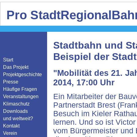
Pro StadtRegionalBahn
Stadtbahn und St
Beispiel der Stadt
Start
Das Projekt
"Mobilität des 21. J
Projektgeschichte
2014, 17:00 Uhr
Presse
Häufige Fragen
Ein Mitarbeiter der Bau
Veranstaltungen
Partnerstadt Brest (Fran
Klimaschutz
Downloads
Besuch im Kieler Ratha
und weltweit?
lernen. Und so ist Victo
Kontakt
vom Bürgermeister und 
Verein