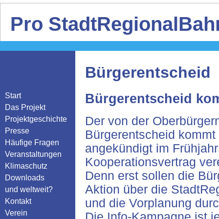
Pro StadtRegionalBahn
Bürgerentscheid
Start
Bürgerentscheid kom
Das Projekt
Der von der Oberbürger
Projektgeschichte
Presse
Bürgerentscheid kommt n
Häufige Fragen
angekündigt im Frühjahr
Veranstaltungen
Kooperationsvertrag vere
Klimaschutz
Denn erst sollen die Bür
Downloads
Aktion über die StadtRe
und weltweit?
und die Vorplanung dur
Kontakt
Verein
Die Info-Kampagne ist j