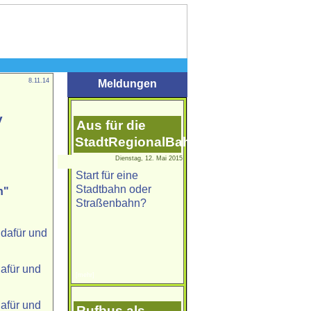
8.11.14
Meldungen
v
Aus für die
StadtRegionalBahn
Dienstag, 12. Mai 2015
Start für eine
Stadtbahn oder
n"
Straßenbahn?
dafür und
afür und
[mehr]
afür und
Rufbus als