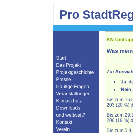
Pro StadtReg
KN-Umfrage
Was meine
Start
http://www.k
Das Projekt
Zur Auswah
Projektgeschichte
Presse
"Ja, d
Häufige Fragen
"Nein,
Veranstaltungen
Bis zum 16.
Klimaschutz
203 (20 %) 
Downloads
und weltweit?
Bis zum 29.
206 (19 %) 
Kontakt
Verein
Bis zum 5.4