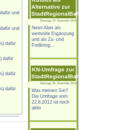
Alternative zur
dafür und
StadtRegionalBahn?
Dienstag, 02. Dezember 2014
Nein! Aber als
dafür und
wertvolle Ergänzung
und als Zu- und
) dafür
Fortbring...
[mehr]
 dafür
KN-Umfrage zur
) dafür
StadtRegionalBahn
Samstag, 08. November 2014
) dafür
Was meinen Sie?
Die Umfrage vom
22.8.2012 ist noch
aktiv
[mehr]