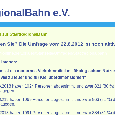
ionalBahn e.V.
 zur StadtRegionalBahn
n Sie? Die Umfrage vom 22.8.2012 ist noch akti
n-online.de/Lokales/Startseite/Umfragen/Stadtregionalbahn
l stehen:
as ist ein modernes Verkehrsmittel mit ökologischem Nutze
 viel zu teuer und für Kiel überdimensioniert"
3.2013 haben 1024 Personen abgestimmt, und zwar 821 (80 %) 
dagegen.
3.213 haben 1069 Personen abgestimmt, und zwar 863 (81 %) d
dagegen.
.2013 haben 1091 Personen abgestimmt, und zwar 884 (81 %) d