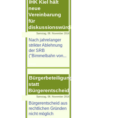
IHK Kiel hält
neue
Vereinbarung
für
diskussionswürdig
Samstag, 08. November 2014
Nach jahrelanger
strikter Ablehnung
der SRB
("Bimmelbahn von...
[mehr]
Bürgerbeteiligung
statt
Bürgerentscheid
Samstag, 08. November 2014
Bürgerentscheid aus
rechtlichen Gründen
nicht möglich