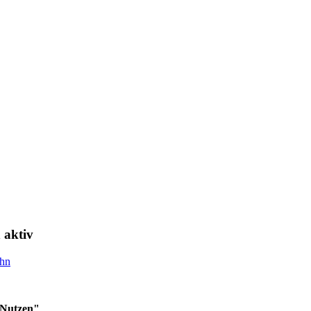
 aktiv
ahn
m Nutzen"