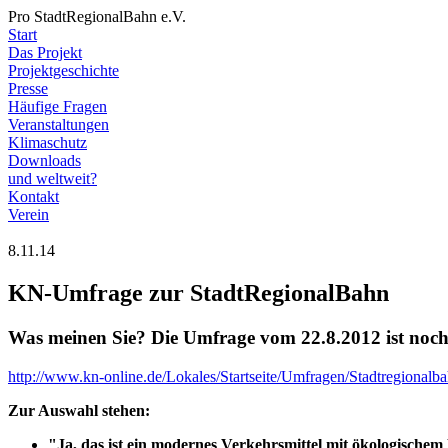
Pro StadtRegionalBahn e.V.
Start
Das Projekt
Projektgeschichte
Presse
Häufige Fragen
Veranstaltungen
Klimaschutz
Downloads
und weltweit?
Kontakt
Verein
8.11.14
KN-Umfrage zur StadtRegionalBahn
Was meinen Sie? Die Umfrage vom 22.8.2012 ist noch
http://www.kn-online.de/Lokales/Startseite/Umfragen/Stadtregionalb
Zur Auswahl stehen:
"Ja, das ist ein modernes Verkehrsmittel mit ökologische