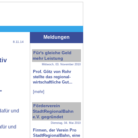
Meldungen
8.11.14
Für's gleiche Geld
mehr Leistung
tiv
Mittwoch, 03. November 2010
Prof. Götz von Rohr
stellte das regional-
wirtschaftliche Gut...
[mehr]
"
Förderverein
dafür und
StadtRegionalBahn
e.V. gegründet
Dienstag, 04. Mai 2010
für und
Firmen, der Verein Pro
StadtRegionalBahn, eine