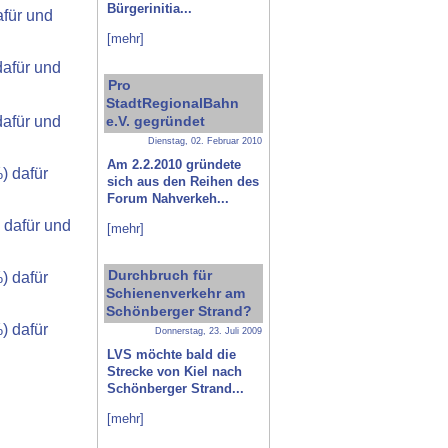
Bürgerinitia...
für und
[mehr]
afür und
Pro
StadtRegionalBahn
e.V. gegründet
afür und
Dienstag, 02. Februar 2010
Am 2.2.2010 gründete
) dafür
sich aus den Reihen des
Forum Nahverkeh...
 dafür und
[mehr]
Durchbruch für
) dafür
Schienenverkehr am
Schönberger Strand?
) dafür
Donnerstag, 23. Juli 2009
LVS möchte bald die
Strecke von Kiel nach
Schönberger Strand...
[mehr]