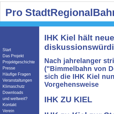
Pro StadtRegionalBahn
IHK Kiel hält neu
diskussionswürd
Start
Das Projekt
Nach jahrelanger st
Projektgeschichte
("Bimmelbahn von Do
Presse
Häufige Fragen
sich die IHK Kiel nun
Veranstaltungen
Vorgehensweise
Klimaschutz
Downloads
IHK ZU KIEL
und weltweit?
Kontakt
Verein