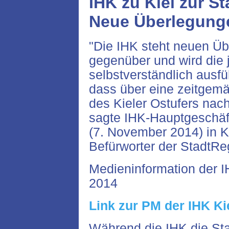
IHK zu Kiel zur S
Neue Überlegung
"Die IHK steht neuen Üb
gegenüber und wird die 
selbstverständlich ausführ
dass über eine zeitgem
des Kieler Ostufers na
sagte IHK-Hauptgeschäf
(7. November 2014) in K
Befürworter der StadtRe
Medieninformation der 
2014
Link zur PM der IHK Ki
Während die IHK die Sta