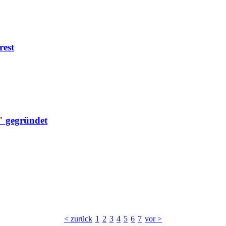
rest
" gegründet
< zurück
1
2
3
4
5
6
7
vor >