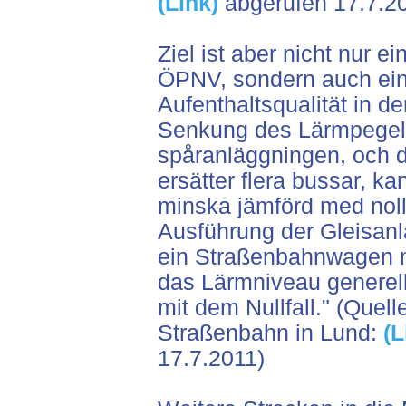
(Link)
abgerufen 17.7.20
Ziel ist aber nicht nur 
ÖPNV, sondern auch ein
Aufenthaltsqualität in d
Senkung des Lärmpegels
spåranläggningen, och d
ersätter flera bussar, ka
minska jämförd med nolla
Ausführung der Gleisanl
ein Straßenbahnwagen m
das Lärmniveau generell
mit dem Nullfall." (Quel
Straßenbahn in Lund:
(L
17.7.2011)