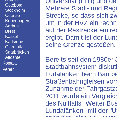
Universität (LTH) und d
Göteborg
Mehrere Stadt- und Regi
Stockholm
Strecke, so dass sich 
Odense
Kopenhagen
um in der HVZ ein rechn
Aarhus
auf der Restrecke ein r
Brest
ergibt. Damit ist der Lu
Kassel
Karlsruhe
seine Grenze gestoßen.
Chemnitz
Saarbrücken
Alicante
Bereits seit den 1980er 
Kontakt
Stadtbahnsystem diskuti
Verein
Ludalänken beim Bau ber
Straßenbahngleisen vorb
Zunahme der Fahrgastza
2011 wurde ein Vergleich 
des Nullfalls "Weiter B
Lundalänken" mit der "Ut