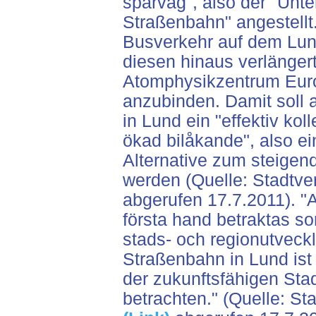
spårväg", also der "Unte
Straßenbahn" angestellt
Busverkehr auf dem Lun
diesen hinaus verlänge
Atomphysikzentrum Euro
anzubinden. Damit soll
in Lund ein "effektiv kolle
ökad bilåkande", also ei
Alternative zum steigen
werden (Quelle: Stadtv
abgerufen 17.7.2011). "A
första hand betraktas s
stads- och regionutveckli
Straßenbahn in Lund ist 
der zukunftsfähigen Sta
betrachten." (Quelle: St