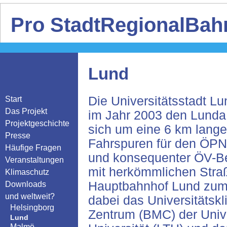
Pro StadtRegionalBahn
Lund
Die Universitätsstadt L
Start
Das Projekt
im Jahr 2003 den Lunda
Projektgeschichte
sich um eine 6 km lange
Presse
Fahrspuren für den ÖPNV
Häufige Fragen
und konsequenter ÖV-B
Veranstaltungen
mit herkömmlichen Straß
Klimaschutz
Hauptbahnhof Lund zum
Downloads
und weltweit?
dabei das Universitätsk
Helsingborg
Zentrum (BMC) der Unive
Lund
Malmö